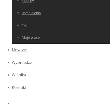
Flizeliny
Wypełnienia
Nici
Moje prace
Nowości
Wyprzedaż
Wishlist
Kontakt