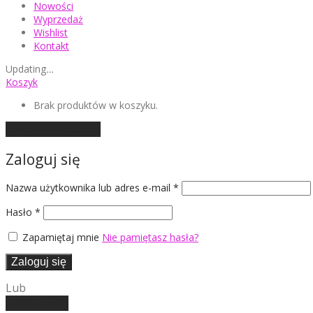
Nowości
Wyprzedaż
Wishlist
Kontakt
Updating
…
Koszyk
Brak produktów w koszyku.
Kontynuuj zakupy
Zaloguj się
Wymagane
Nazwa użytkownika lub adres e-mail
*
Wymagane
Hasło
*
Zapamiętaj mnie
Nie pamiętasz hasła?
Zaloguj się
Lub
Załóż konto