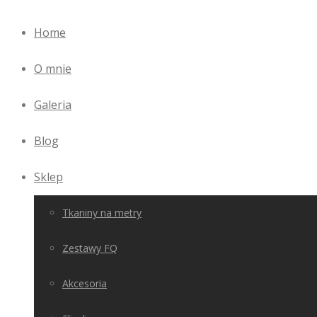
Home
O mnie
Galeria
Blog
Sklep
Tkaniny na metry
Zestawy FQ
Akcesoria