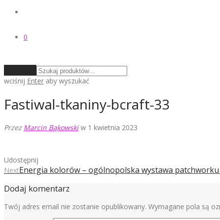
0
Wyczyść
wciśnij
Enter
aby wyszukać
Fastiwal-tkaniny-bcraft-33
Przez
Marcin Bąkowski
w 1 kwietnia 2023
Udostępnij
Energia kolorów – ogólnopolska wystawa patchworku / 
Next
Dodaj komentarz
Twój adres email nie zostanie opublikowany.
Wymagane pola są o