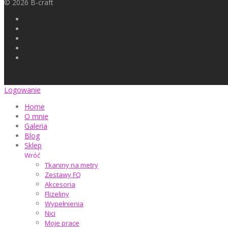
©
2026
B-craft
Logowanie
Home
O mnie
Galeria
Blog
Sklep
Wróć
Tkaniny na metry
Zestawy FQ
Akcesoria
Flizeliny
Wypełnienia
Nici
Moje prace