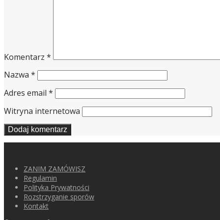
Komentarz
*
Nazwa
*
Adres email
*
Witryna internetowa
ZANIM ZAMÓWISZ
Regulamin
Polityka Prywatności
Rozstrzyganie sporów
Kontakt