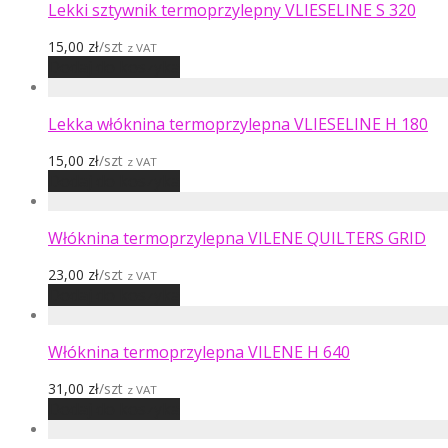
Lekki sztywnik termoprzylepny VLIESELINE S 320
15,00
zł
/szt
z VAT
Dodaj do koszyka
Lekka włóknina termoprzylepna VLIESELINE H 180
15,00
zł
/szt
z VAT
Dodaj do koszyka
Włóknina termoprzylepna VILENE QUILTERS GRID
23,00
zł
/szt
z VAT
Dodaj do koszyka
Włóknina termoprzylepna VILENE H 640
31,00
zł
/szt
z VAT
Dodaj do koszyka