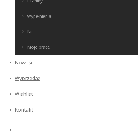
Flizeliny
Wypełnienia
Nici
Moje prace
Nowości
Wyprzedaż
Wishlist
Kontakt