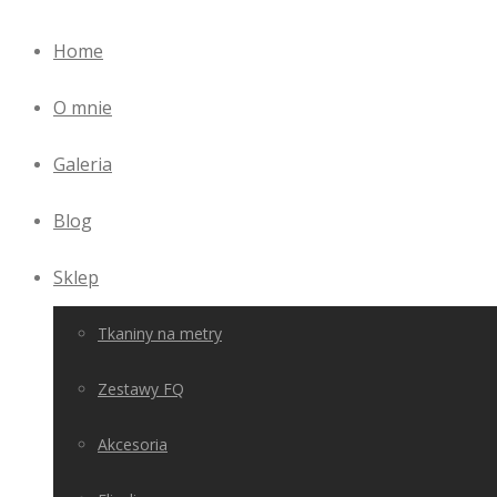
Home
O mnie
Galeria
Blog
Sklep
Tkaniny na metry
Zestawy FQ
Akcesoria