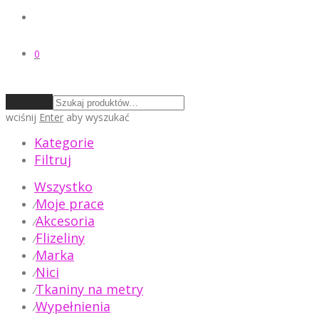
0
Wyczyść
wciśnij
Enter
aby wyszukać
Kategorie
Filtruj
Wszystko
Moje prace
⁄
Akcesoria
⁄
Flizeliny
⁄
Marka
⁄
Nici
⁄
Tkaniny na metry
⁄
Wypełnienia
⁄