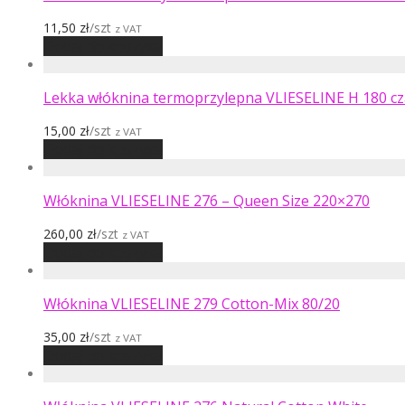
11,50
zł
/szt
z VAT
Dodaj do koszyka
Lekka włóknina termoprzylepna VLIESELINE H 180 c
15,00
zł
/szt
z VAT
Dodaj do koszyka
Włóknina VLIESELINE 276 – Queen Size 220×270
260,00
zł
/szt
z VAT
Dodaj do koszyka
Włóknina VLIESELINE 279 Cotton-Mix 80/20
35,00
zł
/szt
z VAT
Dodaj do koszyka