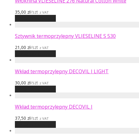
Włóknina VLIESELINE 276 Natural Cotton White
35,00
zł
/szt
z VAT
Dodaj do koszyka
Sztywnik termoprzylepny VLIESELINE S 530
21,00
zł
/szt
z VAT
Dodaj do koszyka
Wkład termoprzylepny DECOVIL I LIGHT
30,00
zł
/szt
z VAT
Dodaj do koszyka
Wkład termoprzylepny DECOVIL I
37,50
zł
/szt
z VAT
Dodaj do koszyka