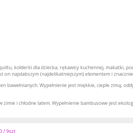
quiltu, kołderki dla dziecka, rękawicy kuchennej, makatki, po
est on najsłabszym (najdelikatniejszym) elementem i znaczni
en bawełnianych. Wypełnienie jest miękkie, ciepłe zimą, oddy
 w zimie i chłodne latem. Wypełnienie bambusowe jest ekolo
 / 9szt