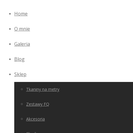
Home
O mnie
Galeria
Blog
Sklep
Tkaniny na metry
Zestawy FQ
Akcesoria