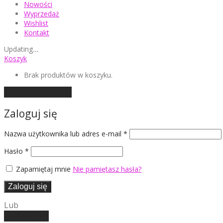
Nowości
Wyprzedaż
Wishlist
Kontakt
Updating
…
Koszyk
Brak produktów w koszyku.
Kontynuuj zakupy
Zaloguj się
Wymagane
Nazwa użytkownika lub adres e-mail
*
Wymagane
Hasło
*
Zapamiętaj mnie
Nie pamiętasz hasła?
Zaloguj się
Lub
Załóż konto