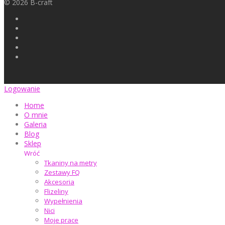
©
2026
B-craft
Logowanie
Home
O mnie
Galeria
Blog
Sklep
Wróć
Tkaniny na metry
Zestawy FQ
Akcesoria
Flizeliny
Wypełnienia
Nici
Moje prace