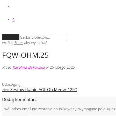
0
Wyczyść
wciśnij
Enter
aby wyszukać
FQW-OHM.25
Przez
Karolina Bąkowska
w 26 lutego 2025
Udostępnij
Zestaw tkanin AGF Oh Meow! 12FQ
Next
Dodaj komentarz
Twój adres email nie zostanie opublikowany.
Wymagane pola są o