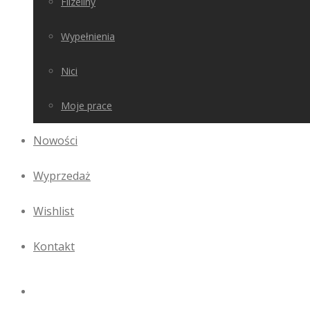
Flizeliny
Wypełnienia
Nici
Moje prace
Nowości
Wyprzedaż
Wishlist
Kontakt