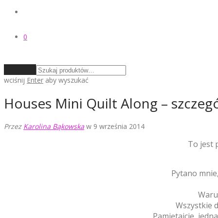
0
Wyczyść
wciśnij
Enter
aby wyszukać
Houses Mini Quilt Along – szczeg
Przez
Karolina Bąkowska
w 9 września 2014
To jest 
Pytano mnie,
Warun
Wszystkie 
Pamiętajcie, jedn