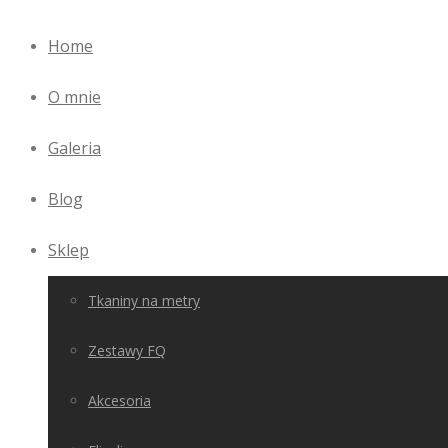
Home
O mnie
Galeria
Blog
Sklep
Tkaniny na metry
Zestawy FQ
Akcesoria