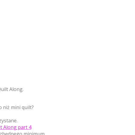
uilt Along.
niż mini quilt?
zystane.
t Along part 4
niezbędnego minimum.