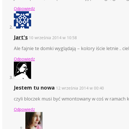
Odpowiedz
Jart's
10 września 2014 w 10:58
Ale fajnie te domki wyglądają – kolory iście letnie .
Odpowiedz
Jestem tu nowa
12 września 2014 w 00:40
czyli bloczek musi być wmontowany w coś w ramach 
Odpowiedz