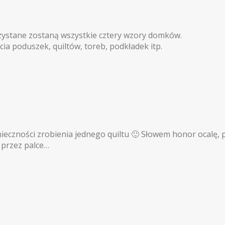
zystane zostaną wszystkie cztery wzory domków.
a poduszek, quiltów, toreb, podkładek itp.
onieczności zrobienia jednego quiltu 🙂 Słowem honor ocalę,
przez palce…