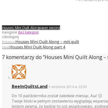
Houses Mini Quilt Along
paper piecing
Karegorie
Bez kategorii
.
Udostępnij
Houses Mini Quilt Along – mój quilt
Previous
Houses Mini Quilt Along part 4
Next
7 komentarzy do “
Houses Mini Quilt Along – 
BeeInQuiltsLand
9 września 2014 w 23:50
Do 10 października został zaledwie miesiąc. Auć 🙂
Twoje bloki w pełnym zestawieniu wyglądają wspaniale!
Jestem pewna, że będzie to coś wyjątkowego, godne