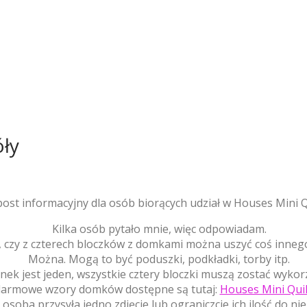
óły
post informacyjny dla osób biorących udział w Houses Mini Q
Kilka osób pytało mnie, więc odpowiadam.
 czy z czterech bloczków z domkami można uszyć coś innego 
Można. Mogą to być poduszki, podkładki, torby itp.
ek jest jeden, wszystkie cztery bloczki muszą zostać wykor
darmowe wzory domków dostępne są tutaj:
Houses Mini Quil
a osoba przysyła jedno zdjęcie lub ograniczcie ich ilość do 