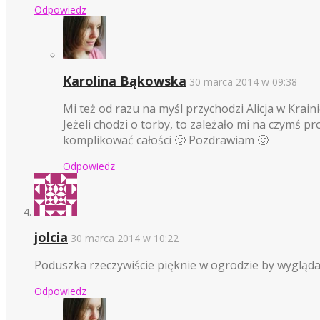
Odpowiedz
Karolina Bąkowska
30 marca 2014 w 09:38
Mi też od razu na myśl przychodzi Alicja w Krai
Jeżeli chodzi o torby, to zależało mi na czymś 
komplikować całości 🙂 Pozdrawiam 🙂
Odpowiedz
jolcia
30 marca 2014 w 10:22
Poduszka rzeczywiście pięknie w ogrodzie by wygląda
Odpowiedz