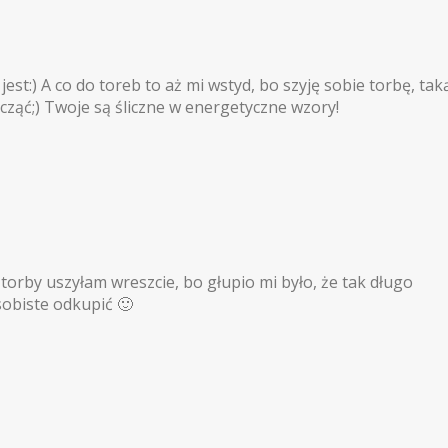
est:) A co do toreb to aż mi wstyd, bo szyję sobie torbę, tak
cząć;) Twoje są śliczne w energetyczne wzory!
 torby uszyłam wreszcie, bo głupio mi było, że tak długo
osobiste odkupić 🙂