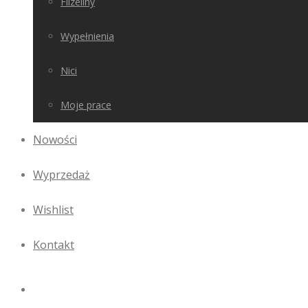
Flizeliny
Wypełnienia
Nici
Moje prace
Nowości
Wyprzedaż
Wishlist
Kontakt