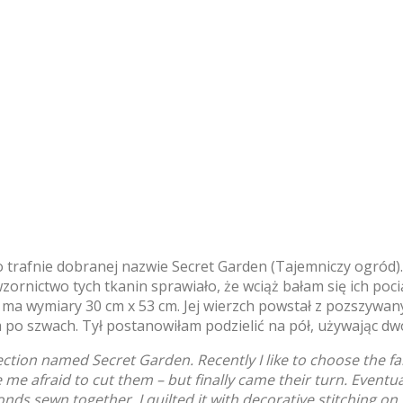
 trafnie dobranej nazwie Secret Garden (Tajemniczy ogród).
zornictwo tych tkanin sprawiało, że wciąż bałam się ich poci
 ma wymiary 30 cm x 53 cm. Jej wierzch powstał z pozszywa
po szwach. Tył postanowiłam podzielić na pół, używając dw
lection named Secret Garden. Recently I like to choose the fa
me afraid to cut them – but finally came their turn. Eventual
sewn together, I quilted it with decorative stitching on the