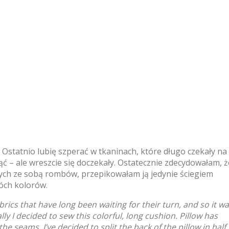
 Ostatnio lubię szperać w tkaninach, które długo czekały na
ąć – ale wreszcie się doczekały. Ostatecznie zdecydowałam, ż
nych ze sobą rombów, przepikowałam ją jedynie ściegiem
óch kolorów.
brics that have long been waiting for their turn, and so it w
ly I decided to sew this colorful, long cushion. Pillow has
 seams. I’ve decided to split the back of the pillow in half,