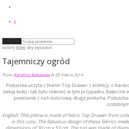
0
Wyczyść
wciśnij
Enter
aby wyszukać
Tajemniczy ogród
Przez
Karolina Bąkowska
w 29 marca 2014
Poduszka uszyta z tkanin Top Drawer z kolekcji, o bardzo
swoją kolej i tak było również w tym przypadku. Bajeczne w
powstanie z nich kolorowa, długa poducha. Poduszka
ozdobnym 
English: This pillow is made ​​of fabric Top Drawer from col
in this case. The fabulous design of these fabrics made 
dimensions of 30 cm x 53 cm. The top was made of diamonds 