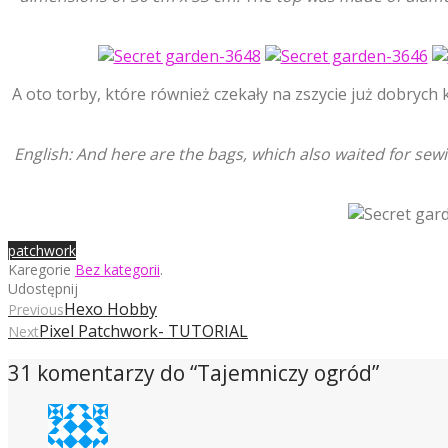
A oto torby, które również czekały na zszycie już dobrych k
English: And here are the bags, which also waited for sew
patchwork
Karegorie
Bez kategorii
.
Udostępnij
Hexo Hobby
Previous
Pixel Patchwork- TUTORIAL
Next
31 komentarzy do “
Tajemniczy ogród
”