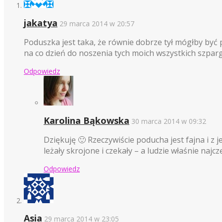
jakatya
29 marca 2014 w 20:57
Poduszka jest taka, że równie dobrze tył mógłby być pr
na co dzień do noszenia tych moich wszystkich szparg
Odpowiedz
Karolina Bąkowska
30 marca 2014 w 09:32
Dziękuję 🙂 Rzeczywiście poducha jest fajna i z 
leżały skrojone i czekały – a ludzie właśnie najcz
Odpowiedz
Asia
29 marca 2014 w 23:05