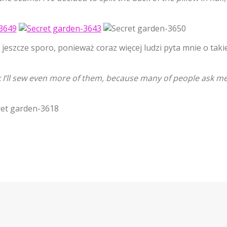
h jeszcze sporo, ponieważ coraz więcej ludzi pyta mnie o taki
nk I’ll sew even more of them, because many of people ask m