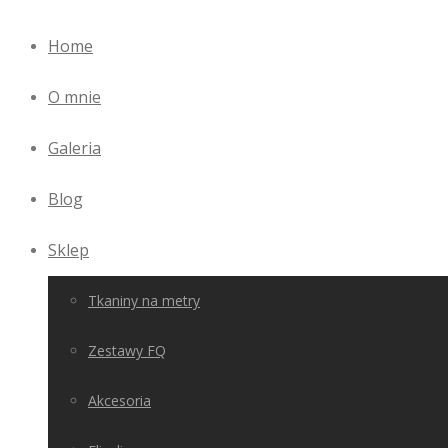
Home
O mnie
Galeria
Blog
Sklep
Tkaniny na metry
Zestawy FQ
Akcesoria