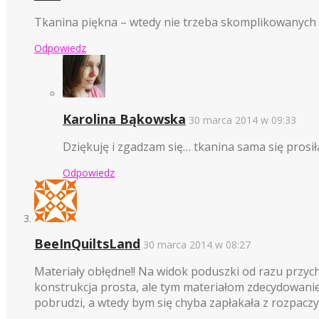
Tkanina piękna – wtedy nie trzeba skomplikowanych 
Odpowiedz
Karolina Bąkowska
30 marca 2014 w 09:33
Dziękuję i zgadzam się… tkanina sama się prosiła
Odpowiedz
BeeInQuiltsLand
30 marca 2014 w 08:27
Materiały obłędne!! Na widok poduszki od razu przych
konstrukcja prosta, ale tym materiałom zdecydowanie 
pobrudzi, a wtedy bym się chyba zapłakała z rozpaczy…..