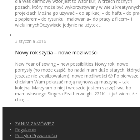
dla Was darmowy wzór.Jest to wzór kur, w trzech różnych
pozach, który może być wykorzystywany w wielu kreatywnyc
projektach.Można go używać:– do aplikacji– do haftu– do pra
z papierem– do rysunku i malowania– do pracy z filcem– i
wielu innychOczywiście jedynie na użytek …
3 stycznia 2016
Nowy rok szycia – nowe możliwości
New Year of sewing – new possibilities Nowy rok, nowe
pomysły (no może część, bo nadal mam dużo starych, któryc
jeszcze nie zrealizowałam), nowe możliwości 🙂 Po pierwsze,
chciałam Wam pokazać moją najnowszą maszynę – tak
kolejną. Marzyłam o niej i wreszcie jestem szczęśliwa, bo
mam własnego Singera Featherweight 221K… i już wiem, że
chcę …
ZANIM ZAMÓWISZ
Regulamin
Polityka Prywatności