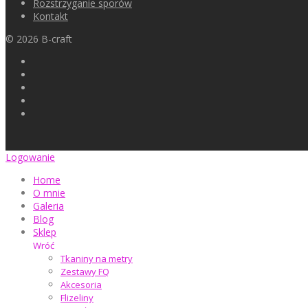
Rozstrzyganie sporów
Kontakt
©
2026
B-craft
Logowanie
Home
O mnie
Galeria
Blog
Sklep
Wróć
Tkaniny na metry
Zestawy FQ
Akcesoria
Flizeliny