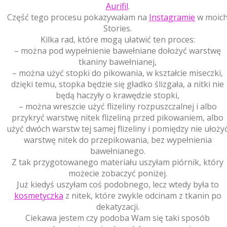
Aurifil
.
Część tego procesu pokazywałam na
Instagramie
w moic
Stories.
Kilka rad, które mogą ułatwić ten proces:
– można pod wypełnienie bawełniane dołożyć warstwę
tkaniny bawełnianej,
– można użyć stopki do pikowania, w kształcie miseczki,
dzięki temu, stopka będzie się gładko ślizgała, a nitki nie
będą haczyły o krawędzie stopki,
– można wreszcie użyć flizeliny rozpuszczalnej i albo
przykryć warstwę nitek flizeliną przed pikowaniem, albo
użyć dwóch warstw tej samej flizeliny i pomiędzy nie ułoży
warstwę nitek do przepikowania, bez wypełnienia
bawełnianego.
Z tak przygotowanego materiału uszyłam piórnik, który
możecie zobaczyć poniżej.
Już kiedyś uszyłam coś podobnego, lecz wtedy była to
kosmetyczka
z nitek, które zwykle odcinam z tkanin po
dekatyzacji.
Ciekawa jestem czy podoba Wam się taki sposób