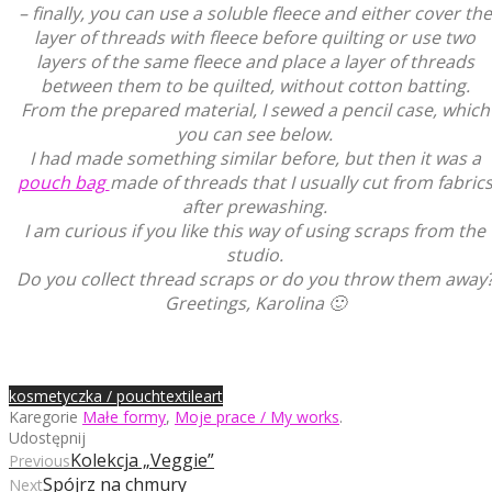
– finally, you can use a soluble fleece and either cover the
layer of threads with fleece before quilting or use two
layers of the same fleece and place a layer of threads
between them to be quilted, without cotton batting.
From the prepared material, I sewed a pencil case, which
you can see below.
I had made something similar before, but then it was a
pouch bag
made of threads that I usually cut from fabric
after prewashing.
I am curious if you like this way of using scraps from the
studio.
Do you collect thread scraps or do you throw them away
Greetings, Karolina 🙂
kosmetyczka / pouch
textileart
Karegorie
Małe formy
,
Moje prace / My works
.
Udostępnij
Kolekcja „Veggie”
Previous
Spójrz na chmury
Next