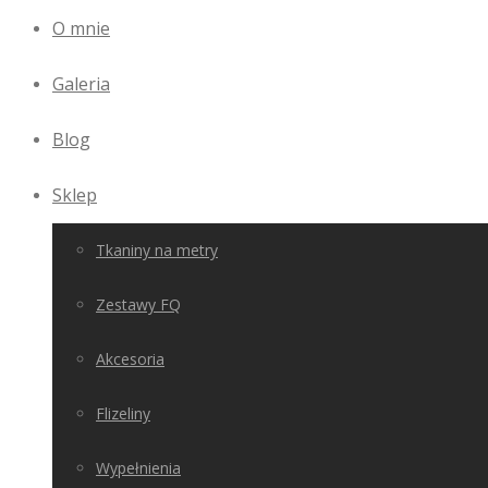
O mnie
Galeria
Blog
Sklep
Tkaniny na metry
Zestawy FQ
Akcesoria
Flizeliny
Wypełnienia