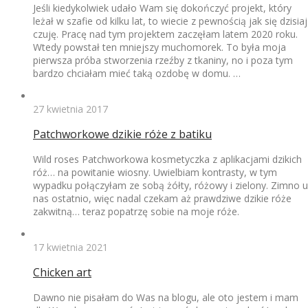
Jeśli kiedykolwiek udało Wam się dokończyć projekt, który
leżał w szafie od kilku lat, to wiecie z pewnością jak się dzisiaj
czuję. Pracę nad tym projektem zaczęłam latem 2020 roku.
Wtedy powstał ten mniejszy muchomorek. To była moja
pierwsza próba stworzenia rzeźby z tkaniny, no i poza tym
bardzo chciałam mieć taką ozdobę w domu. …
27 kwietnia 2017
Patchworkowe dzikie róże z batiku
Wild roses Patchworkowa kosmetyczka z aplikacjami dzikich
róż… na powitanie wiosny. Uwielbiam kontrasty, w tym
wypadku połączyłam ze sobą żółty, różowy i zielony. Zimno u
nas ostatnio, więc nadal czekam aż prawdziwe dzikie róże
zakwitną… teraz popatrzę sobie na moje róże.
17 kwietnia 2021
Chicken art
Dawno nie pisałam do Was na blogu, ale oto jestem i mam