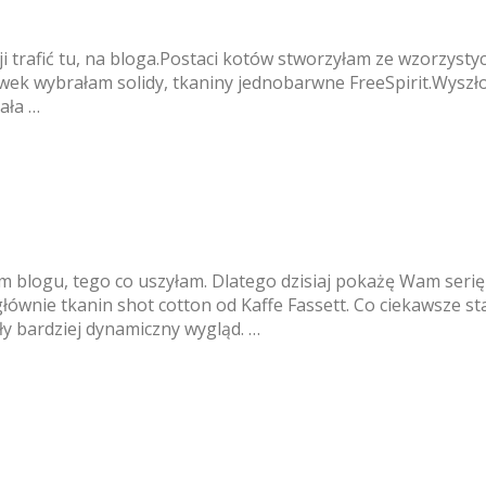
ji trafić tu, na bloga.Postaci kotów stworzyłam ze wzorzysty
k wybrałam solidy, tkaniny jednobarwne FreeSpirit.Wyszło ś
ała …
blogu, tego co uszyłam. Dlatego dzisiaj pokażę Wam serię
ównie tkanin shot cotton od Kaffe Fassett. Co ciekawsze s
ły bardziej dynamiczny wygląd. …