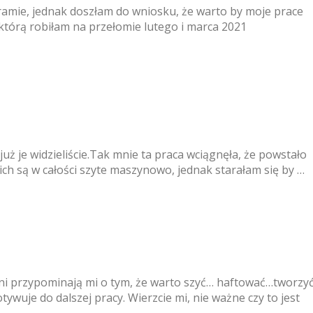
ramie, jednak doszłam do wniosku, że warto by moje prace
którą robiłam na przełomie lutego i marca 2021
uż je widzieliście.Tak mnie ta praca wciągnęła, że powstało
nich są w całości szyte maszynowo, jednak starałam się by …
e dni przypominają mi o tym, że warto szyć… haftować…tworzy
je do dalszej pracy. Wierzcie mi, nie ważne czy to jest