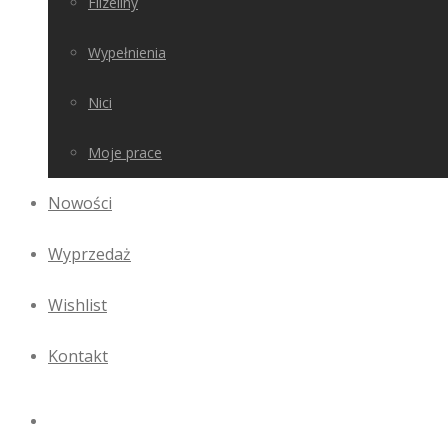
Flizeliny
Wypełnienia
Nici
Moje prace
Nowości
Wyprzedaż
Wishlist
Kontakt