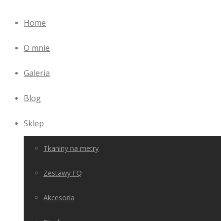
Home
O mnie
Galeria
Blog
Sklep
Tkaniny na metry
Zestawy FQ
Akcesoria