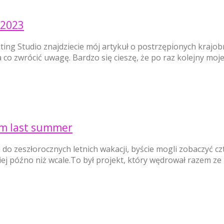
 2023
ng Studio znajdziecie mój artykuł o postrzępionych krajob
a co zwrócić uwagę. Bardzo się cieszę, że po raz kolejny mo
rom last summer
 do zeszłorocznych letnich wakacji, byście mogli zobaczyć c
epiej późno niż wcale.To był projekt, który wędrował razem 