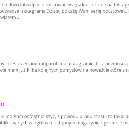
nio dużo łatwiej mi publikować wszystko co robię na Instag
dy odwiedza Instagrama.Dzisiaj pokażę Wam serię pocztówek, 
światem …
Jeśli śledzicie mój profil na Instagramie, to z pewnością j
 głowie mam już kilka kolejnych pomysłów na nowe.Niektóre z 
io
ty nie mogłam ostastnio szyć, z powodu braku czasu, to taki
blikowanych w ogólnie dostępnym magazynie ogromnie motywu