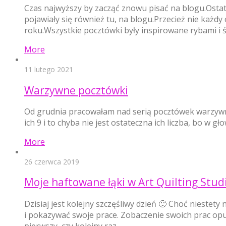
Czas najwyższy by zacząć znowu pisać na blogu.Ostat
pojawiały się również tu, na blogu.Przecież nie każ
roku.Wszystkie pocztówki były inspirowane rybami i 
More
11 lutego 2021
Warzywne pocztówki
Od grudnia pracowałam nad serią pocztówek warzywnych.
ich 9 i to chyba nie jest ostateczna ich liczba, bo w
More
26 czerwca 2019
Moje haftowane łąki w Art Quilting Stud
Dzisiaj jest kolejny szczęśliwy dzień 🙂 Choć nieste
i pokazywać swoje prace. Zobaczenie swoich prac opu
pierwszy, czy kolejny raz, …